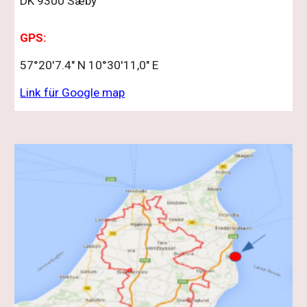
DK 9300 Sæby
GPS:
57°20'7.4" N 10°30'11,0" E
Link für Google map