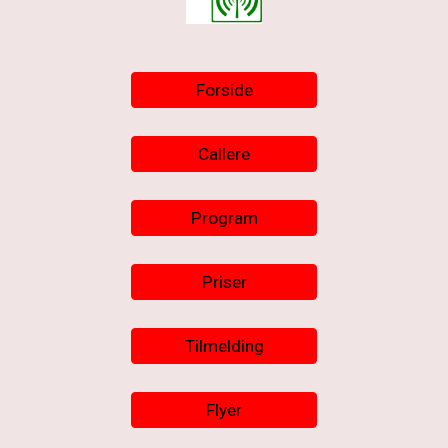
Forside
Callere
Program
Priser
Tilmelding
Flyer