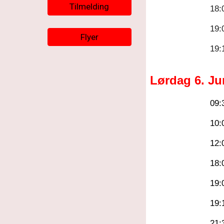
Tilmelding
1
8
:
19:
Flyer
19:
Lør
dag
6
. J
09:
10:
1
2
:
18:
19:
19:
21: