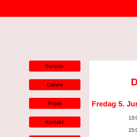
Forside
D
Callere
Fredag 5.
Ju
Priser
13
:
Kontakt
15: