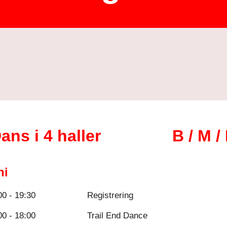
ans i 4 haller
B /
M / 
ni
00 -
19
:
3
0
Registrering
00 - 18:00
Trail End Dance