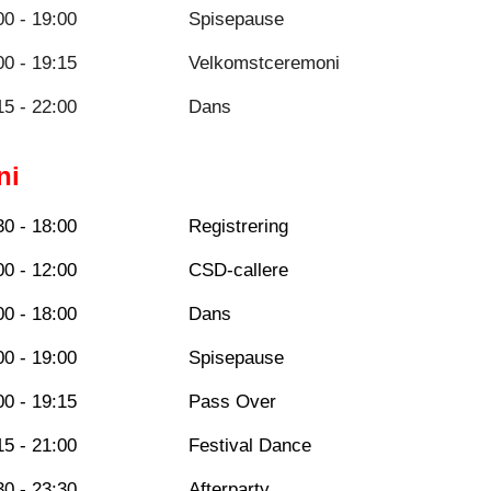
00 - 1
9
:00
Spisepause
00 - 19:15
Velkomstceremoni
15 - 22:00
Dans
uni
30 - 1
8
:00
Registrering
00 - 12:00
CSD-callere
00 -
18
:00
Dans
00 - 19:00
Spisepause
00 - 19:15
Pass Over
15 - 21:00
Festival Dance
30 - 23:30
Afterparty