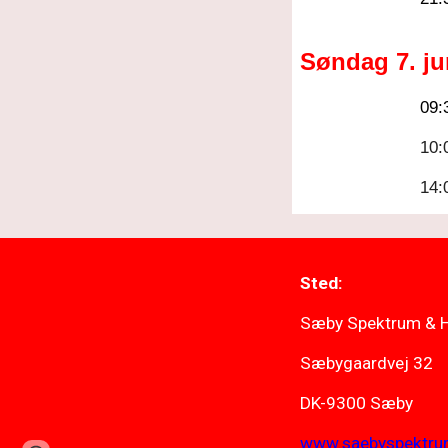
Søndag 7. ju
09:
10:
14:
Sted
:
Sæby Spektrum & H
Sæbygaardvej 32
DK-9300 Sæby
www.saebyspektru