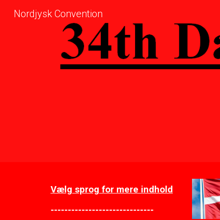
Nordjysk Convention
Sk
Vælg sprog for mere indhold
------------------------------